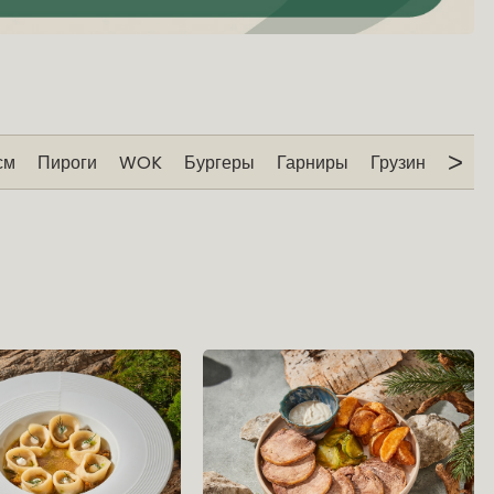
>
см
Пироги
WOK
Бургеры
Гарниры
Грузинское ме