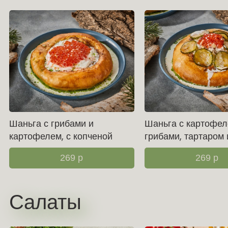
Шаньга с грибами и
Шаньга с картофел
картофелем, с копченой
грибами, тартаром 
сметаной и икрой
269
р
269
р
Салаты