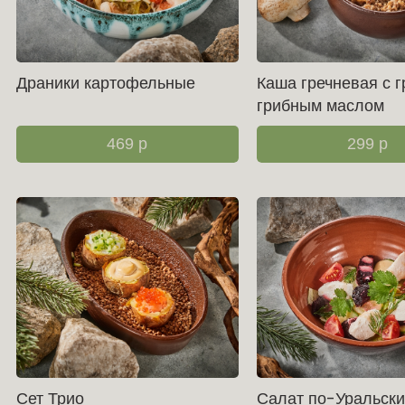
Драники картофельные
Каша гречневая с г
грибным маслом
469
р
299
р
Сет Трио
Салат по-Уральски