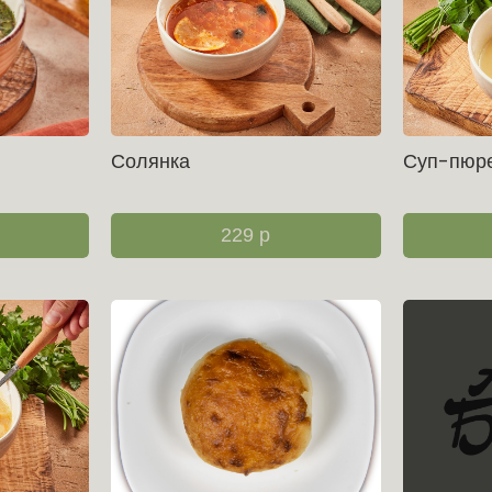
Солянка
Суп-пюр
229
р