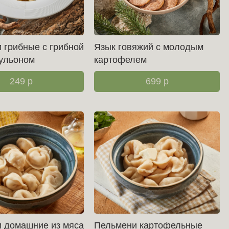
 грибные с грибной
Язык говяжий с молодым
бульоном
картофелем
249
р
699
р
 домашние из мяса
Пельмени картофельные