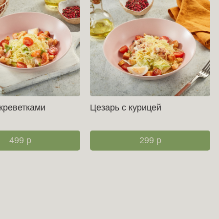
 креветками
Цезарь с курицей
499
р
299
р