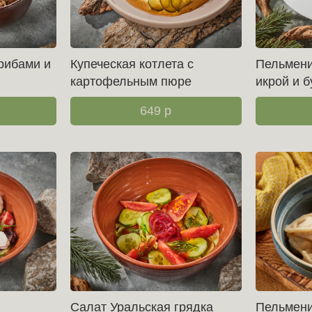
рибами и
Купеческая котлета с
Пельмени
картофельным пюре
икрой и 
649
р
Салат Уральская грядка
Пельмени