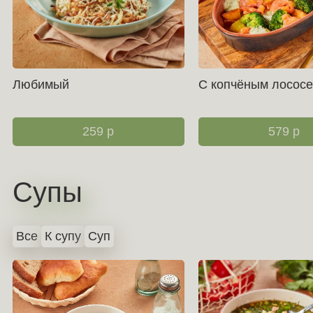
Любимый
С копчёным лосос
259
р
579
р
Супы
Все
К супу
Суп