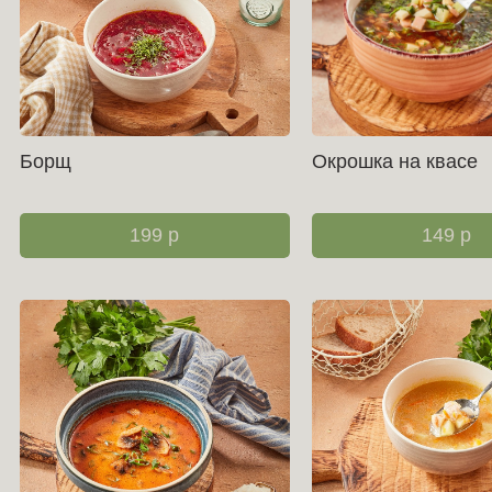
Борщ
Окрошка на квасе
199
р
149
р