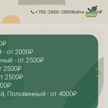
📞
+792-2600-2900
Войти
0
₽