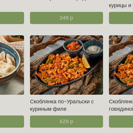
курицы и
249
р
Скоблянка по-Уральски с
Скоблянк
куриным филе
говядино
629
р