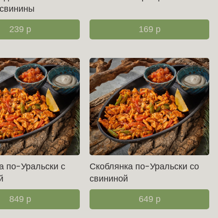
 свинины
239
р
169
р
а по-Уральски с
Скоблянка по-Уральски со
й
свининой
849
р
649
р