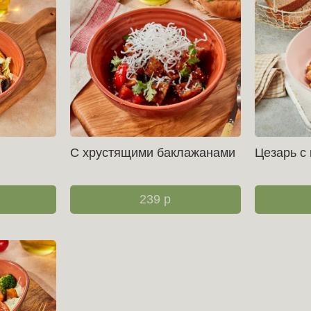
С хрустящими баклажанами
Цезарь с
239
р