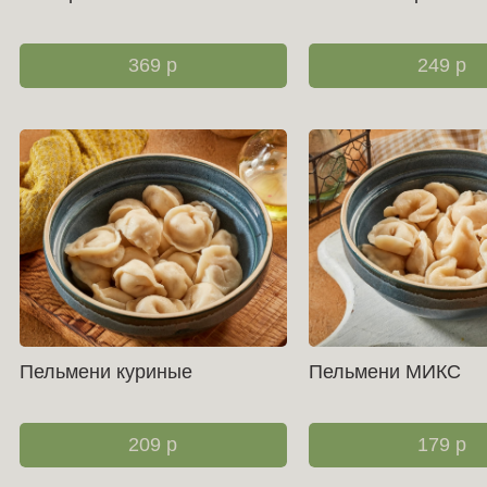
369
р
249
р
Пельмени куриные
Пельмени МИКС
209
р
179
р