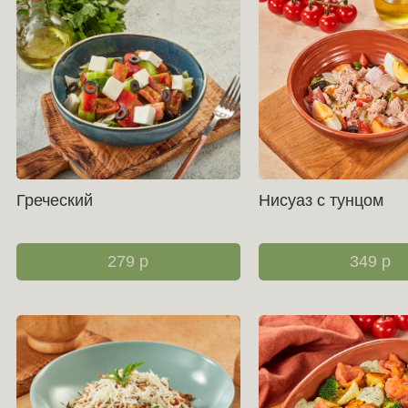
Греческий
Нисуаз с тунцом
279
р
349
р