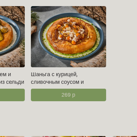
ем и
Шаньга с курицей,
из сельди
сливочным соусом и
яблочно-огуречным
269
р
вареньем